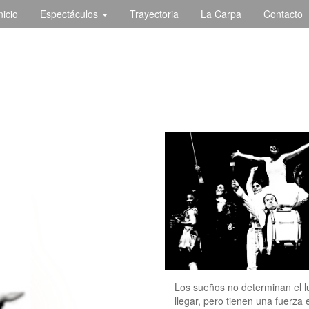
nicio
Espectáculos
Trayectoria
La Carpa
Contacto
Los sueños no determinan el 
llegar, pero tienen una fuerza