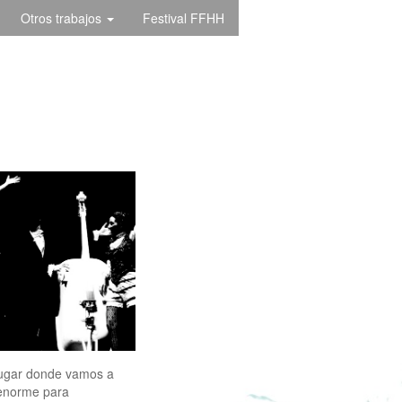
Otros trabajos
Festival FFHH
lugar donde vamos a
 enorme para